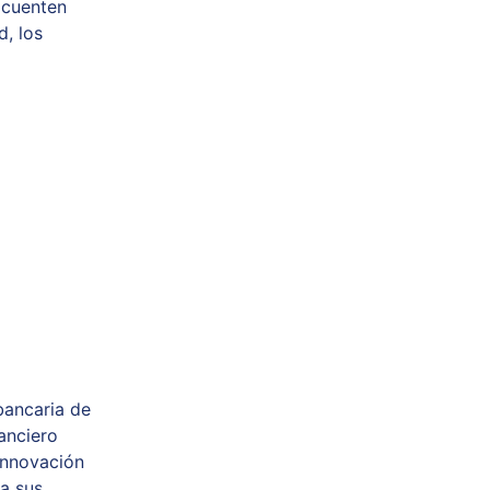
 cuenten
d, los
rbancaria de
anciero
innovación
 a sus