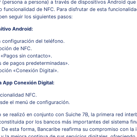
 (persona a persona) a través de dispositivos Android que
o funcionalidad de NFC. Para disfrutar de esta funcionalida
ben seguir los siguientes pasos:
sitivo Android:
a configuración del teléfono.
opción de NFC.
r
«
Pagos sin contacto
».
s de pagos predeterminadas
»
.
opción
«
Conexión Digital
»
.
a App Conexión Digital:
uncionalidad NFC.
esde el menú de configuración.
o se realizó en conjunto con Suiche 7B, la primera red inte
constituida por los bancos más importantes del sistema fin
 De esta forma, Bancaribe reafirma su compromiso con la 
y la mejora continua de sus servicios digitales, ofreciendo