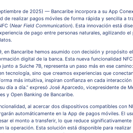
eptiembre de 2025) — Bancaribe incorpora a su App Conexi
ad de realizar pagos móviles de forma rápida y sencilla a tr
NFC (
Near Field Communication
). Esta innovación está dis
 experiencia de pago entre personas naturales, agilizando e
datos.
, en Bancaribe hemos asumido con decisión y propósito el
formación digital de la banca. Esta nueva funcionalidad NFC
a junto a Suiche 7B, representa un paso más en ese camino:
n tecnología, sino que creamos experiencias que conectan
 forma más intuitiva, inspiran confianza en cada interacció
a su día a día.” expresó José Aparcedo, vicepresidente de M
es y Open Banking de Bancaribe.
ncionalidad, al acercar dos dispositivos compatibles con N
rgarán automáticamente en la App de pagos móviles. El usu
sar el monto a transferir, lo que reduce significativamente
en la operación. Esta solución está disponible para realiza