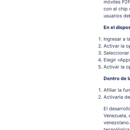
móviles P2P
con el chip 
usuarios de
En el dispo
Ingresar a l
Activar la 
Selecciona
Elegir «App
Activar la 
Dentro de l
Afiliar la f
Activarla d
El desarroll
Venezuela, 
venezolano.
tecnológica 