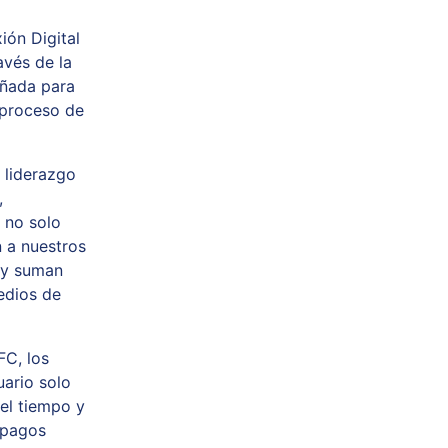
ón Digital
avés de la
eñada para
l proceso de
 liderazgo
,
 no solo
 a nuestros
n y suman
edios de
FC, los
ario solo
 el tiempo y
r pagos