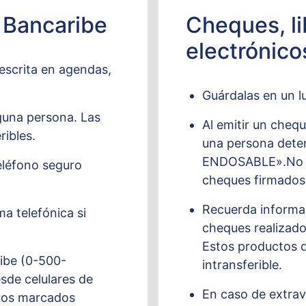
 Bancaribe
Cheques, li
electrónico
 escrita en agendas,
Guárdalas en un lu
guna persona. Las
Al emitir un cheq
ribles.
una persona deter
ENDOSABLE».No te
eléfono seguro
cheques firmados
Recuerda informar
a telefónica si
cheques realizado
Estos productos d
ribe (0-500-
intransferible.
sde celulares de
En caso de extrav
eros marcados