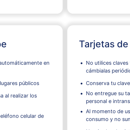
be
Tarjetas de
 automáticamente en
No utilices claves
cámbialas periód
 lugares públicos
Conserva tu clave
No entregue su tar
 al realizar los
personal e intrans
Al momento de usa
teléfono celular de
consumo y no sumi