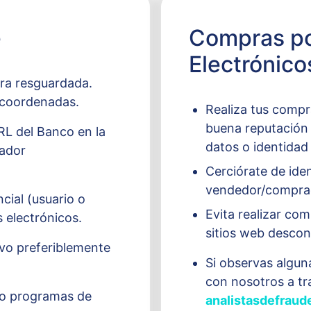
e
Compras p
Electrónico
ra resguardada.
 coordenadas.
Realiza tus compr
buena reputación 
RL del Banco en la
datos o identidad
gador
Cerciórate de ide
vendedor/compra
cial (usuario o
Evita realizar com
 electrónicos.
sitios web desco
ivo preferiblemente
Si observas algun
con nosotros a tr
 o programas de
analistasdefrau