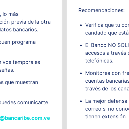
Recomendaciones:
, lo más
ión previa de la otra
Verifica que tu co
datos bancarios.
candado que está 
 buen programa
El Banco NO SOLI
accesos a través 
telefónicas.
chivos temporales
señas.
Monitorea con fre
cuentas bancarias
as que muestran
través de los cana
La mejor defensa 
d puedes comunicarte
correo si no cono
tienen extensión .
os@bancaribe.com.ve