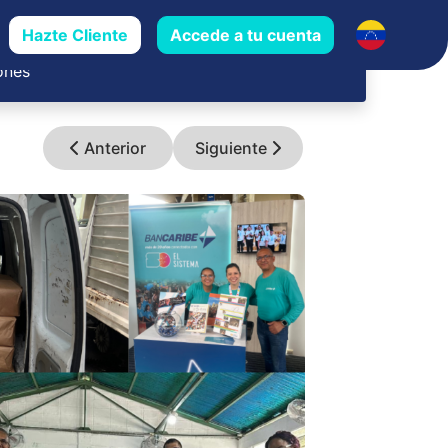
Hazte Cliente
Accede a tu cuenta
 y sus
Trayectoria Bancaribe
ones
Anterior
Siguiente