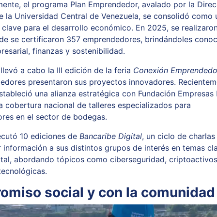
ente, el programa Plan Emprendedor, avalado por la Direc
e la Universidad Central de Venezuela, se consolidó como 
 clave para el desarrollo económico. En 2025, se realizaro
nde se certificaron 357 emprendedores, brindándoles cono
esarial, finanzas y sostenibilidad.
levó a cabo la III edición de la feria
Conexión Emprendedo
dores presentaron sus proyectos innovadores. Recientem
stableció una alianza estratégica con Fundación Empresas 
a cobertura nacional de talleres especializados para
res en el sector de bodegas.
ecutó 10 ediciones de
Bancaribe Digital
, un ciclo de charla
r información a sus distintos grupos de interés en temas cl
ital, abordando tópicos como ciberseguridad, criptoactivos
tecnológicas.
miso social y con la comunidad