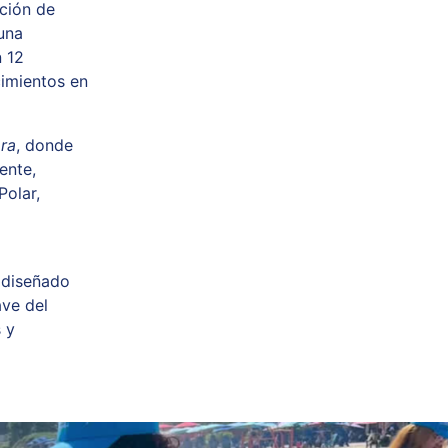
ción de
una
n 12
cimientos en
ra
, donde
ente,
Polar,
s diseñado
ave del
 y