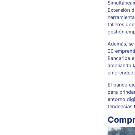
Simultáneam
Extensión d
herramienta
talleres do
gestión empr
Además, se l
30 emprende
Bancaribe e
ampliando l
emprendedo
El banco ej
para brinda
entorno dig
tendencias 
Compro