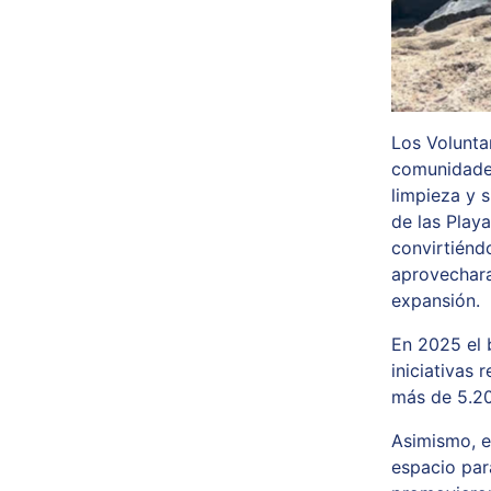
Los Volunta
comunidades
limpieza y 
de las Play
convirtiénd
aprovechara
expansión.
En 2025 el 
iniciativas
más de 5.2
Asimismo, e
espacio para