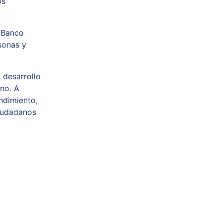
os
l Banco
sonas y
 desarrollo
ano. A
ndimiento,
ciudadanos