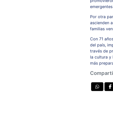
promovieron
emergentes 
Por otra pa
ascienden a
familias ve
Con 71 años
del país, im
través de p
la cultura y
más prepar
Comparti