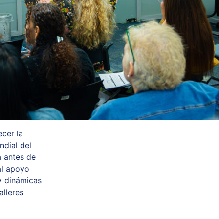
ecer la
ndial del
a antes de
al apoyo
 y dinámicas
alleres