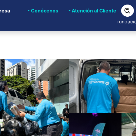
resa
Conócenos
Atención al Cliente
Bancaribe
ncaribe Digital
Bancaribe Responsable
fundaci