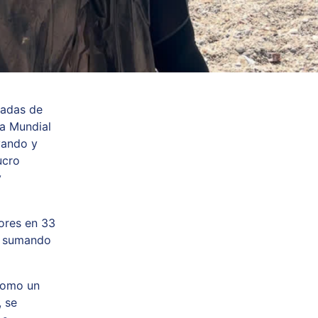
nadas de
ía Mundial
yando y
ucro
y
ores en 33
 y sumando
como un
, se