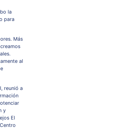
abo la
o para
dores. Más
, creamos
ales.
tamente al
de
l, reunió a
ormación
potenciar
n y
ejos El
 Centro