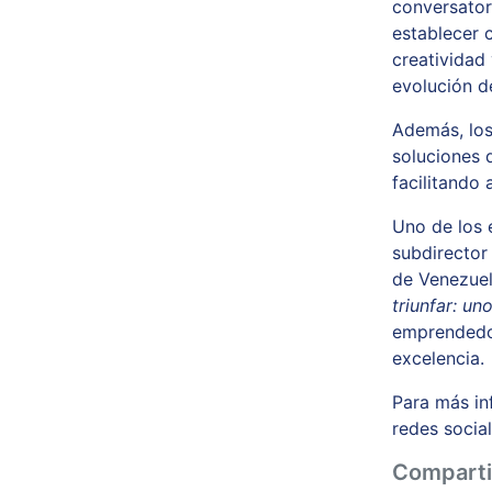
conversator
establecer 
creatividad 
evolución d
Además, los
soluciones 
facilitando
Uno de los 
subdirector
de Venezuel
triunfar: un
emprendedor
excelencia.
Para más in
redes socia
Comparti