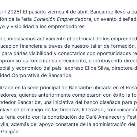
ril 2025) El pasado viernes 4 de abril, Bancaribe llevó a c
ión de la feria
Conexión Emprendedora
,
un evento diseñad
yo y visibilidad a los emprendedores.
be, impulsamos activamente el potencial de los emprende
ducación financiera a través de nuestro taller de formación
 para darles visibilidad y conectarlos con oportunidades re
promiso es fomentar su crecimiento, contribuyendo direc
social y económico del país”
expresó Elide Silva, directora 
idad Corporativa de Bancaribe.
alizada en la sede principal de Bancaribe ubicada en el Rosa
dores, quienes anteriormente completaron con éxito la f
ndedor Bancaribe’, una iniciativa del banco diseñada para 
 clave en el manejo de las finanzas, liderazgo, comunicació
La feria contó con la contribución de Café Amanecer y Fest
Ávila, además del apoyo constante de la administración del
 Galipán.