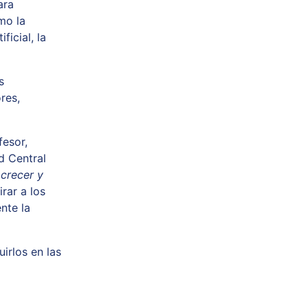
ara
mo la
ficial, la
s
res,
fesor,
d Central
 crecer y
rar a los
nte la
irlos en las