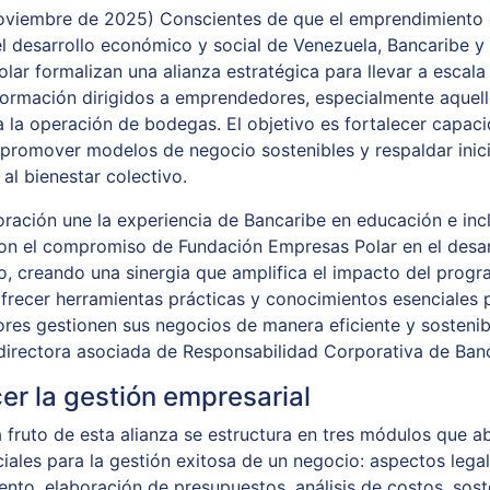
oviembre de 2025) Conscientes de que el emprendimiento
el desarrollo económico y social de Venezuela, Bancaribe y
lar formalizan una alianza estratégica para llevar a escala
 formación dirigidos a emprendedores, especialmente aquel
a la operación de bodegas. El objetivo es fortalecer capac
, promover modelos de negocio sostenibles y respaldar inic
al bienestar colectivo.
oración une la experiencia de Bancaribe en educación e inc
con el compromiso de Fundación Empresas Polar en el desar
, creando una sinergia que amplifica el impacto del progr
recer herramientas prácticas y conocimientos esenciales 
es gestionen sus negocios de manera eficiente y sostenib
, directora asociada de Responsabilidad Corporativa de Ban
cer la gestión empresarial
 fruto de esta alianza se estructura en tres módulos que 
iales para la gestión exitosa de un negocio: aspectos legal
nto, elaboración de presupuestos, análisis de costos, sost