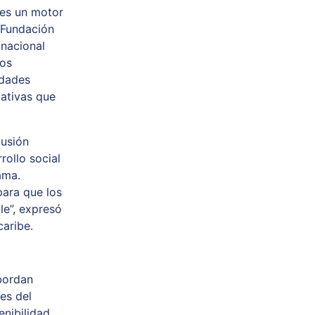
 es un motor
 Fundación
 nacional
los
idades
iativas que
lusión
rollo social
ama.
para que los
le”, expresó
caribe.
abordan
es del
enibilidad