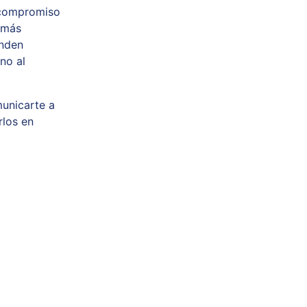
u compromiso
 más
enden
no al
unicarte a
los en