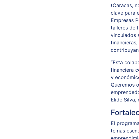
(Caracas, n
clave para 
Empresas Po
talleres de
vinculados 
financieras
contribuyan 
“Esta colab
financiera 
y económico
Queremos of
emprendedor
Elide Silva
Fortale
El programa
temas esenc
emprendimie