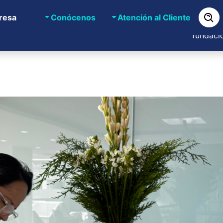
resa
Conócenos
Atención al Cliente
Bancaribe
ncaribe Digital
Bancaribe Responsable
fundaci