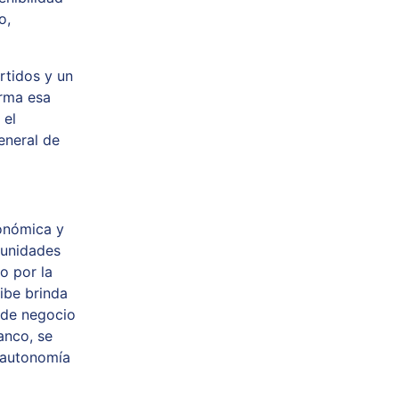
o,
rtidos y un
irma esa
 el
eneral de
conómica y
tunidades
o por la
ibe brinda
 de negocio
banco, se
 autonomía