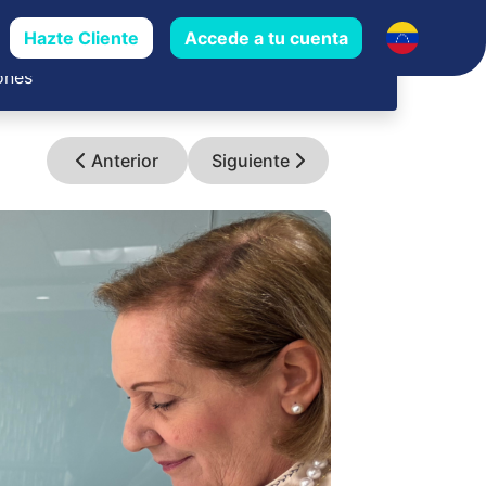
Hazte Cliente
Accede a tu cuenta
 y sus
Trayectoria Bancaribe
ones
Anterior
Siguiente