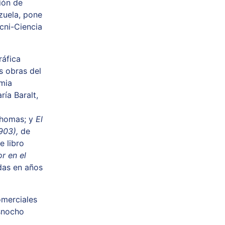
ión de
zuela, pone
ecni-Ciencia
ráfica
as obras del
emia
ría Baralt,
Thomas; y
El
1903),
de
e libro
r en el
das en años
omerciales
nsnocho