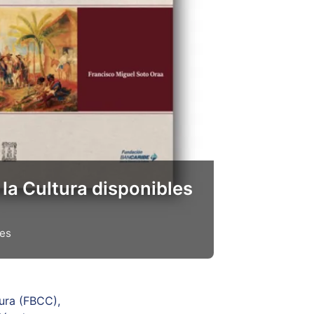
 la Cultura disponibles
nes
tura (FBCC),