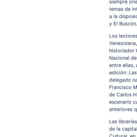
siempre ori
temas de in
a la disposi
y El Buscón
Los lectores
Venezolana, 
historiador
Nacional de 
entre ellas
edición:
Las
delegado na
Francisco M
de Carlos H
escenario c
anteriores 
Las librerí
de la capit
Cultural, e