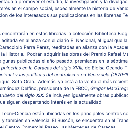
entada a promover el estudio, la investigación y la divulgac
terés en el campo social, especialmente la historia de Vene
ción de los interesados sus publicaciones en las librerías T
.
 encontrarán en estas librerías la colección Biblioteca Biog
editada en alianza con el diario El Nacional, al igual que l
 Caracciolo Parra Pérez, reeditadas en alianza con la Acad
la Historia. Podrán adquirir las obras del Premio Rafael Ma
, algunas publicadas el año pasado, premiadas en la séptima
 pulperías en la Caracas del siglo XVIII,
de Eloísa Ocando-
cional y las políticas del centralismo en Venezuela (1870-
iguel Soto Oraa. Además, ya está a la venta el más recient
ernández Delfino, presidente de la FBCC,
Gregor MacGrego
aribeño del siglo XIX.
Se incluyen igualmente obras publica
que siguen despertando interés en la actualidad.
as Tecni-Ciencia están ubicadas en los principales centros c
al y también en Valencia. El Buscón, se encuentra en el Tra
n el Centro Comercial Paseo Las Mercedes de Caracas.