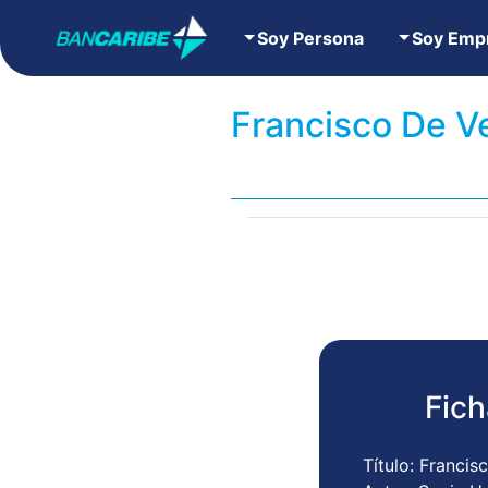
Soy Persona
Soy Emp
Francisco De V
Fich
Título: Franci