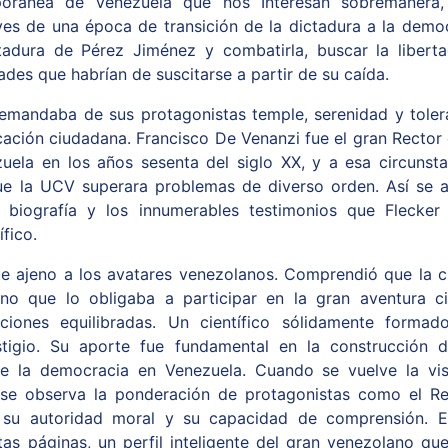
poránea de Venezuela que nos Interesan sobremanera,
ves de una época de transición de la dictadura a la democ
ctadura de Pérez Jiménez y combatirla, buscar la liberta
tades que habrían de suscitarse a partir de su caída.
emandaba de sus protagonistas temple, serenidad y toler
ación ciudadana. Francisco De Venanzi fue el gran Rector 
uela en los años sesenta del siglo XX, y a esa circunst
 la UCV superara problemas de diverso orden. Así se ap
 biografía y los innumerables testimonios que Flecker
ífico.
e ajeno a los avatares venezolanos. Comprendió que la c
sino que lo obligaba a participar en la gran aventura 
iones equilibradas. Un científico sólidamente formado
tigio. Su aporte fue fundamental en la construcción d
e la democracia en Venezuela. Cuando se vuelve la vi
y se observa la ponderación de protagonistas como el R
su autoridad moral y su capacidad de comprensión. 
as páginas, un perfil inteligente del gran venezolano que