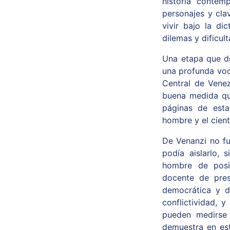
historia contem
personajes y cla
vivir bajo la di
dilemas y dificul
Una etapa que d
una profunda voc
Central de Venez
buena medida que
páginas de esta
hombre y el cient
De Venanzi no fu
podía aislarlo, 
hombre de posic
docente de pres
democrática y d
conflictividad, 
pueden medirse 
demuestra en est