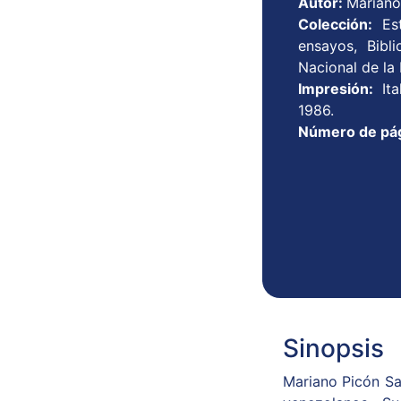
Autor:
Mariano
Colección:
Es
ensayos, Bibl
Nacional de la 
Impresión:
It
1986.
Número de pá
Sinopsis
Mariano Picón Sa