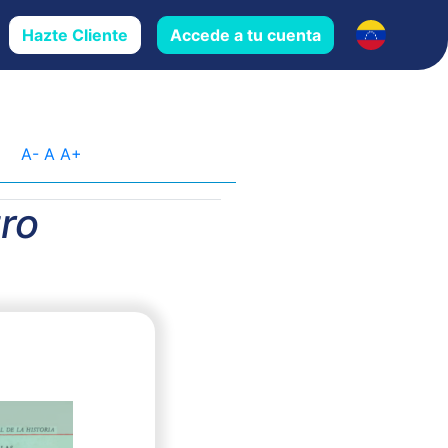
Hazte Cliente
Accede a tu cuenta
A-
A
A+
tro