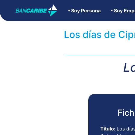
Soy Persona
Soy Emp
Los días de Cip
Lo
Fich
Título:
Los día