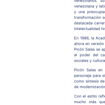
venezolanos. Su 
venezolana y lat
y una preocupac
transformación s
destacada carrer
intelectualidad 
En 1986, la Acad
ahora en versión 
Picón Salas se a
al poder del cau
sociales y cultur
Picón Salas en 
personaje para s
como síntesis de 
de modernización
Con el estilo ref
mucho más que 