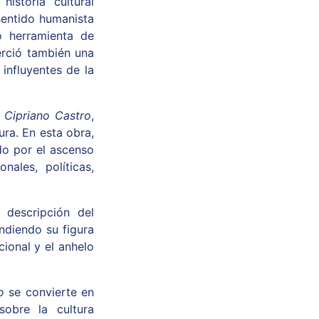
historia cultural
sentido humanista
o herramienta de
erció también una
influyentes de la
 Cipriano Castro
,
ura. En esta obra,
do por el ascenso
nales, políticas,
 descripción del
ndiendo su figura
cional y el anhelo
o
se convierte en
obre la cultura