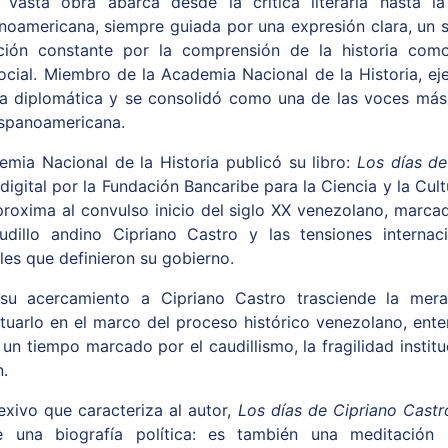
vasta obra abarca desde la crítica literaria hasta la 
inoamericana, siempre guiada por una expresión clara, un 
ión constante por la comprensión de la historia com
ocial. Miembro de la Academia Nacional de la Historia, ej
a diplomática y se consolidó como una de las voces más 
hispanoamericana.
emia Nacional de la Historia publicó su libro:
Los días de
digital por la Fundación Bancaribe para la Ciencia y la Cult
proxima al convulso inicio del siglo XX venezolano, marca
dillo andino Cipriano Castro y las tensiones internacio
ales que definieron su gobierno.
su acercamiento a Cipriano Castro trasciende la mera
ituarlo en el marco del proceso histórico venezolano, ente
un tiempo marcado por el caudillismo, la fragilidad institu
.
lexivo que caracteriza al autor,
Los días de Cipriano Castr
una biografía política: es también una meditación s