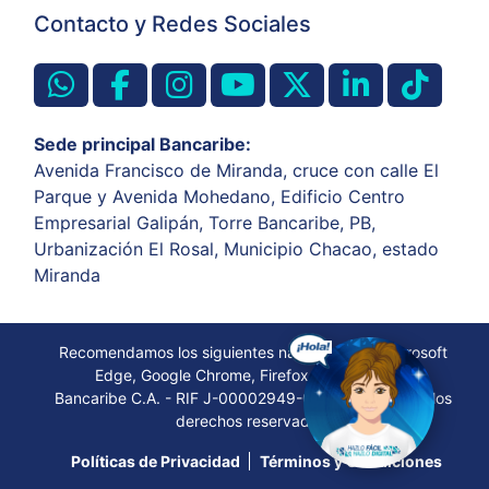
Contacto y Redes Sociales
Sede principal Bancaribe:
Avenida Francisco de Miranda, cruce con calle El
Parque y Avenida Mohedano, Edificio Centro
Empresarial Galipán, Torre Bancaribe, PB,
Urbanización El Rosal, Municipio Chacao, estado
Miranda
Recomendamos los siguientes navegadores: Microsoft
Edge, Google Chrome, Firefox, Opera, Safari
Bancaribe C.A. - RIF J-00002949-0. © 2022. Todos los
derechos reservados.
Políticas de Privacidad
Términos y Condiciones